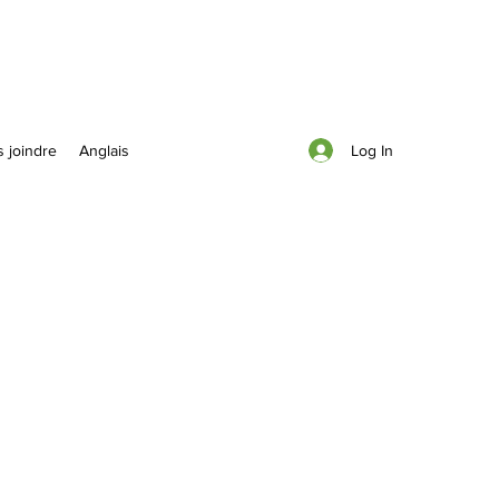
Log In
 joindre
Anglais