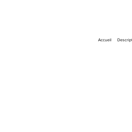
Accueil
Descript