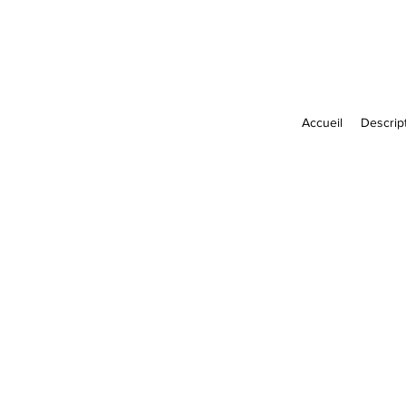
Accueil
Descript