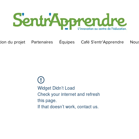
ion du projet
Partenaires
Équipes
Café S'entr'Apprendre
Nous
Widget Didn’t Load
Check your internet and refresh
this page.
If that doesn’t work, contact us.