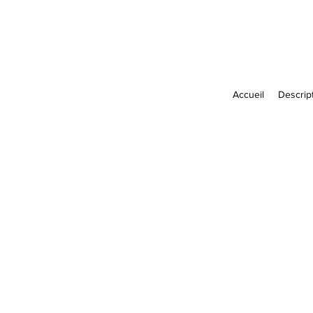
Accueil
Descript