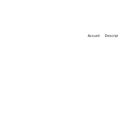
Accueil
Descript