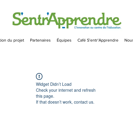
ion du projet
Partenaires
Équipes
Café S'entr'Apprendre
Nous
Widget Didn’t Load
Check your internet and refresh
this page.
If that doesn’t work, contact us.