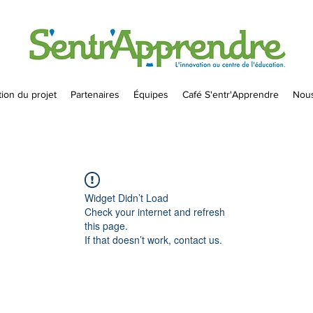
ion du projet
Partenaires
Équipes
Café S'entr'Apprendre
Nous
Widget Didn’t Load
Check your internet and refresh
this page.
If that doesn’t work, contact us.