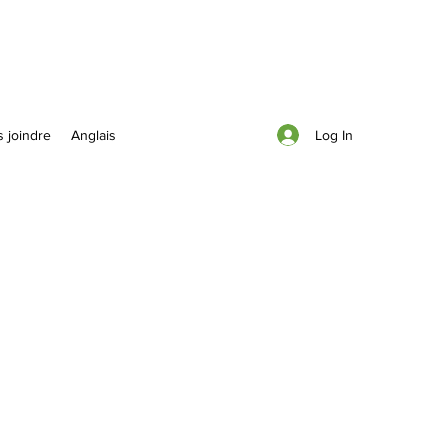
Log In
 joindre
Anglais