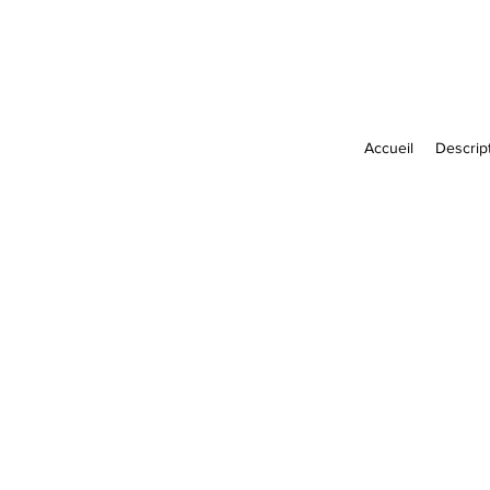
Accueil
Descript