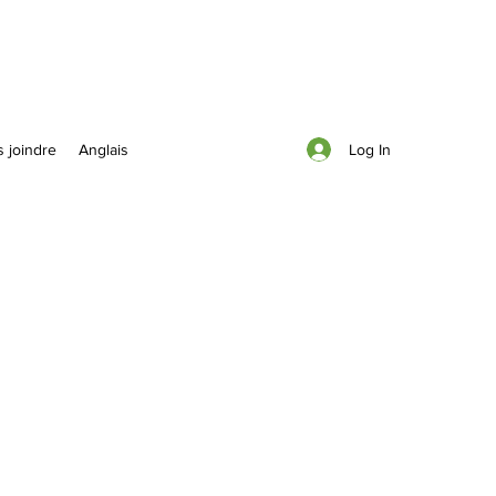
Log In
 joindre
Anglais