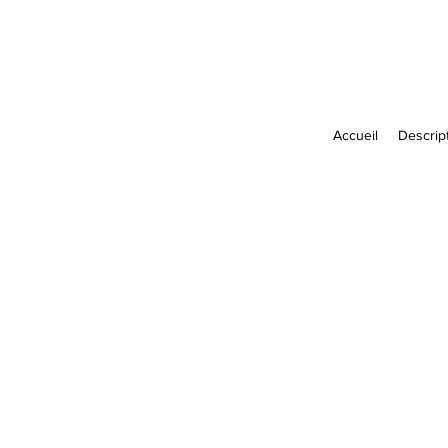
Accueil
Descript