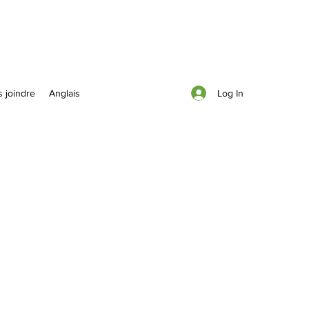
Log In
 joindre
Anglais